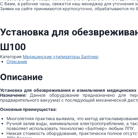
измельчения
С Вами, в рабочие часы, свяжется наш менеджер для уточнения з
медицинских
Заявки на сайте принимаются круглосуточно, обрабатываются по бу
отходов
БАЛТНЕР
II-
Ш100
Установка для обезвреживан
Ш100
Категория
Медицинские утилизаторы Балтнер
Описание
Описание
Установка для обезвреживания и измельчения медицинских
Назначение:
Данное оборудование предназначено для пер
предварительного вакуума) с последующей механической дест
Основные преимущества:
Многолетняя практика выявила, что метод автоклавировани
Ручной залив воды, минимальное электропотребление, а та
позволяет использовать технологию «Балтнер» любым ЛПУ.
Низкая стоимость оборудования, практически полное отсутс