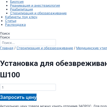
Биопсия
Реанимация и анестезиология
Реабилитация
Стерилизация и обеззараживание
Кабинеты под ключ
Статьи
Распродажа
Поиск
Поиск
Главная
/
Стерилизация и обеззараживание
/
Медицинские утил
Установка для обезвреживан
Ш100
Количество
товара
Установка
Запросить цену
для
обезвреживания
и
Актуальную цену товара можно узнать отправив ЗАПРОС. Для полу