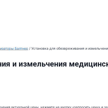
изаторы Балтнер
/ Установка для обезвреживания и измельчен
ия и измельчения медицинск
чения актуальной цены, нажмите на кнопку «запросить цену» и за