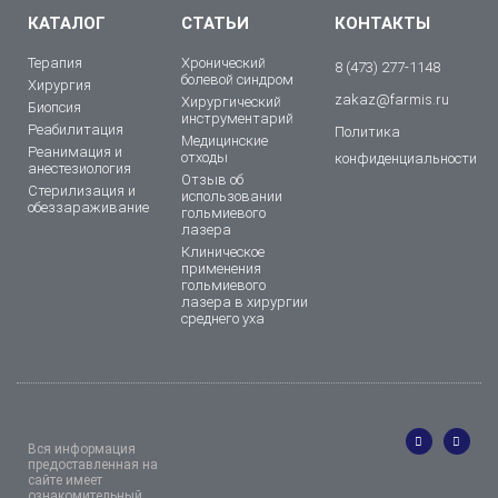
КАТАЛОГ
СТАТЬИ
КОНТАКТЫ
Терапия
Хронический
8 (473) 277-1148
болевой синдром
Хирургия
zakaz@farmis.ru
Хирургический
Биопсия
инструментарий
Реабилитация
Политика
Медицинские
Реанимация и
отходы
конфиденциальности
анестезиология
Отзыв об
Стерилизация и
использовании
обеззараживание
гольмиевого
лазера
Клиническое
применения
гольмиевого
лазера в хирургии
среднего уха
Вся информация
предоставленная на
сайте имеет
ознакомительный