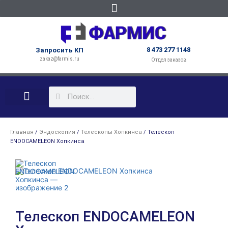
8 473 277 1148
Запросить КП
zakaz@farmis.ru
Отдел заказов
КАБИНЕТЫ ПОД КЛЮЧ
Главная
/
Эндоскопия
/
Телескопы Хопкинса
/ Телескоп
ENDOCAMELEON Хопкинса
Телескоп ENDOCAMELEON