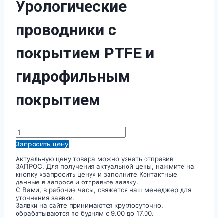
Урологические
проводники с
покрытием PTFE и
гидрофильным
покрытием
Количество
товара
Запросить цену
Урологические
проводники
Актуальную цену товара можно узнать отправив
с
ЗАПРОС. Для получения актуальной цены, нажмите на
покрытием
кнопку «запросить цену» и заполните Контактные
PTFE
данные в запросе и отправьте заявку.
и
С Вами, в рабочие часы, свяжется наш менеджер для
гидрофильным
уточнения заявки.
покрытием
Заявки на сайте принимаются круглосуточно,
обрабатываются по будням с 9.00 до 17.00.