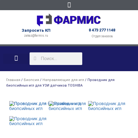
8 473 277 1148
Запросить КП
zakaz@farmis.ru
Отдел заказов
КАБИНЕТЫ ПОД КЛЮЧ
Главная
/
Биопсия
/
Направляющие для игл
/ Проводник для
биопсийных игл для УЗИ датчиков TOSHIBA