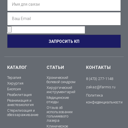
ЗАПРОСИТЬ КП
КАТАЛОГ
СТАТЬИ
КОНТАКТЫ
Терапия
Хронический
8 (473) 277-1148
болевой синдром
Хирургия
zakaz@farmis.ru
Хирургический
Биопсия
инструментарий
Реабилитация
Политика
Медицинские
Реанимация и
отходы
конфиденциальности
анестезиология
Отзыв об
Стерилизация и
использовании
обеззараживание
гольмиевого
лазера
Клиническое