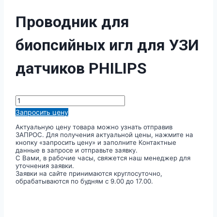
Проводник для
биопсийных игл для УЗИ
датчиков PHILIPS
Количество
товара
Запросить цену
Проводник
для
Актуальную цену товара можно узнать отправив
биопсийных
ЗАПРОС. Для получения актуальной цены, нажмите на
игл
кнопку «запросить цену» и заполните Контактные
для
данные в запросе и отправьте заявку.
УЗИ
С Вами, в рабочие часы, свяжется наш менеджер для
датчиков
уточнения заявки.
PHILIPS
Заявки на сайте принимаются круглосуточно,
обрабатываются по будням с 9.00 до 17.00.