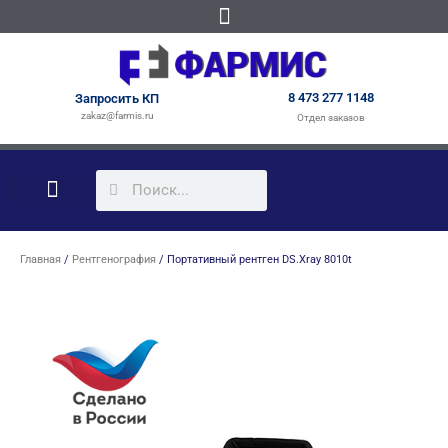
8 473 277 1148
Запросить КП
zakaz@farmis.ru
Отдел заказов
КАБИНЕТЫ ПОД КЛЮЧ
Главная
/
Рентгенография
/ Портативный рентген DS.Xray 8010t