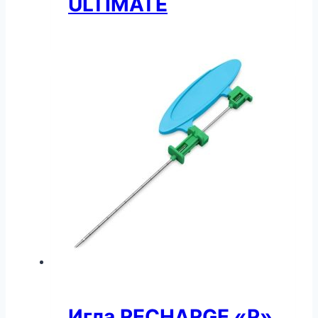
ULTIMATE
Игла RECHARGE «P»