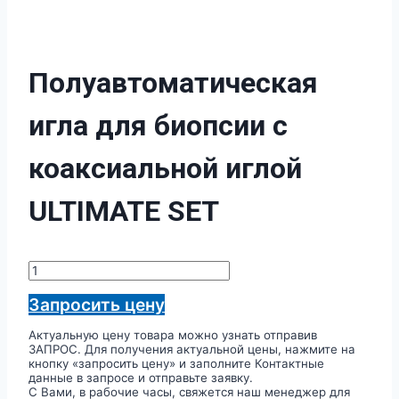
Полуавтоматическая
игла для биопсии с
коаксиальной иглой
ULTIMATE SET
Количество
товара
Полуавтоматическая
Запросить цену
игла
для
Актуальную цену товара можно узнать отправив
биопсии
ЗАПРОС. Для получения актуальной цены, нажмите на
с
кнопку «запросить цену» и заполните Контактные
коаксиальной
данные в запросе и отправьте заявку.
иглой
С Вами, в рабочие часы, свяжется наш менеджер для
ULTIMATE