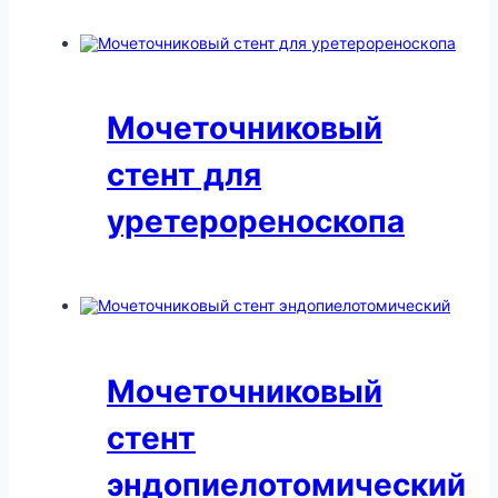
Мочеточниковый
стент для
уретерореноскопа
Мочеточниковый
стент
эндопиелотомический