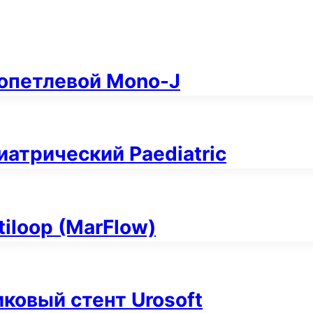
опетлевой Mono-J
атрический Paediatric
iloop (MarFlow)
ковый стент Urosoft