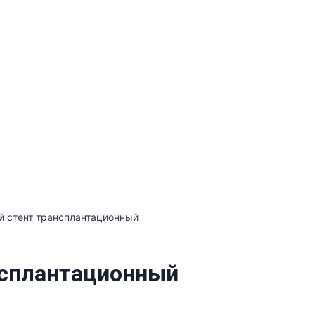
й стент трансплантационный
нсплантационный