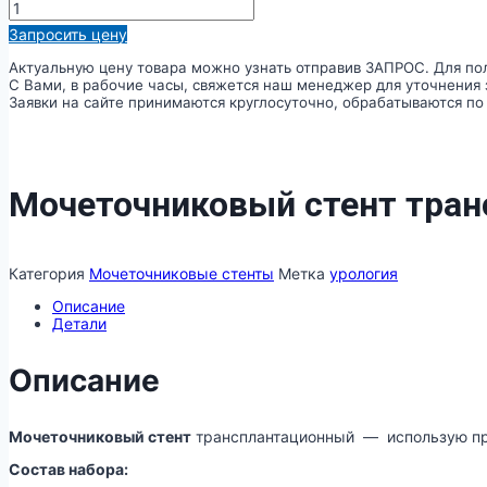
Количество
товара
Запросить цену
Мочеточниковый
стент
Актуальную цену товара можно узнать отправив ЗАПРОС. Для пол
трансплантационный
С Вами, в рабочие часы, свяжется наш менеджер для уточнения 
Заявки на сайте принимаются круглосуточно, обрабатываются по б
Мочеточниковый стент тра
Категория
Мочеточниковые стенты
Метка
урология
Описание
Детали
Описание
Мочеточниковый стент
трансплантационный — использую при
Состав набора: