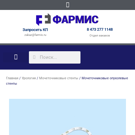
8 473 277 1148
Запросить КП
zakaz@farmis.ru
Отдел заказов
КАБИНЕТЫ ПОД КЛЮЧ
Главная
/
Урология
/
Мочеточниковые стенты
/ Мочеточниковые опухолевые
стенты