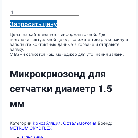
Количество
товара
Микрокриозонд
Запросить цену
для
сетчатки
Цена на сайте является информационной. Для
диаметр
получения актуальной цены, положите товар в корзину и
1.5
заполните Контактные данные в корзине и отправьте
мм
заявку.
С Вами свяжется наш менеджер для уточнения заявки.
Микрокриозонд для
сетчатки диаметр 1.5
мм
Категории
Криоабляция
,
Офтальмология
Бренд:
METRUM CRYOFLEX
Описание