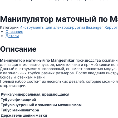
Манипулятор маточный по M
Категории
Инструменты для электрохирургии Bissenger
,
Хирург
Описание
Детали
Описание
Манипулятор маточный по Mangeshikar
производства компании
для защиты мочевого пузыря, мочеточника и прямой кишки во 
Данный инструмент многоразовый, он имеет полностью модуль
и вагинальных трубок разных размеров. После введения инстру
боковым стенкам матки.
Полный набор состоит из нескольких деталей, которые можно 
стерилизации.
Ручка универсальная, вращающаяся
Тубус с фиксацией
Тубус внутренний с замковым механизмом
Тубус манипулятора
Держатель шейки матки