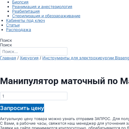
Биопсия
Реанимация и анестезиология
Реабилитация
Стерилизация и обеззараживание
Кабинеты под ключ
Статьи
Распродажа
Поиск
Поиск
Главная
/
Хирургия
/
Инструменты для электрохирургии Bisseng
Манипулятор маточный по M
Количество
товара
Манипулятор
Запросить цену
маточный
по
Mangeshikar
Актуальную цену товара можно узнать отправив ЗАПРОС. Для полу
С Вами, в рабочие часы, свяжется наш менеджер для уточнения з
Заявки на сайте принимаются круглосуточно, обрабатываются по бу