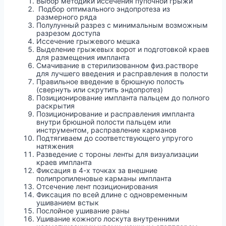
Выбор методики иссечения пупочной грыжи
Подбор оптимального эндопротеза из
размерного ряда
Полулунный разрез с минимальным возможным
разрезом доступа
Иссечение грыжевого мешка
Выделение грыжевых ворот и подготовкой краев
для размещения импланта
Смачивание в стерилизованном физ.растворе
для лучшего введения и расправления в полости
Правильное введение в брюшную полость
(свернуть или скрутить эндопротез)
Позиционирование импланта пальцем до полного
раскрытия
Позиционирование и расправления импланта
внутри брюшной полости пальцем или
инструментом, расправление карманов
Подтягиваем до соответствующего упругого
натяжения
Разведение с тороны ленты для визуализации
краев импланта
Фиксация в 4-х точках за внешние
полипропиленовые карманы импланта
Отсечение лент позиционирования
Фиксация по всей длине с одновременным
ушиванием встык
Послойное ушивание раны
Ушивание кожного лоскута внутренними