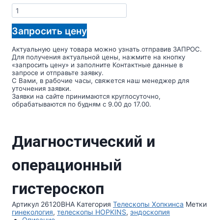
Количество
товара
Диагностический
Запросить цену
и
операционный
гистероскоп
Актуальную цену товара можно узнать отправив ЗАПРОС.
Для получения актуальной цены, нажмите на кнопку
«запросить цену» и заполните Контактные данные в
запросе и отправьте заявку.
С Вами, в рабочие часы, свяжется наш менеджер для
уточнения заявки.
Заявки на сайте принимаются круглосуточно,
обрабатываются по будням с 9.00 до 17.00.
Диагностический и
операционный
гистероскоп
Артикул
26120BHA
Категория
Телескопы Хопкинса
Метки
гинекология
,
телескопы HOPKINS
,
эндоскопия
Описание