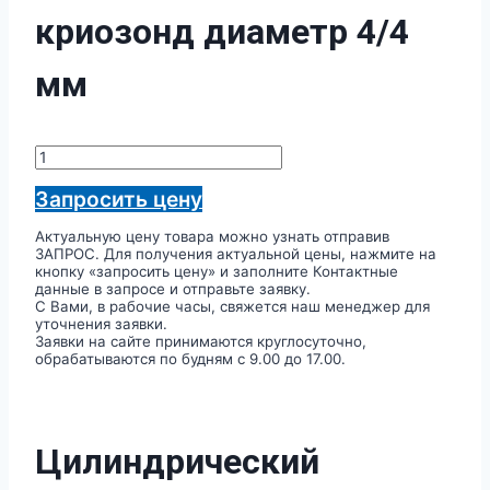
криозонд диаметр 4/4
мм
Количество
товара
Цилиндрический
Запросить цену
криозонд
диаметр
Актуальную цену товара можно узнать отправив
4/4
ЗАПРОС. Для получения актуальной цены, нажмите на
мм
кнопку «запросить цену» и заполните Контактные
данные в запросе и отправьте заявку.
С Вами, в рабочие часы, свяжется наш менеджер для
уточнения заявки.
Заявки на сайте принимаются круглосуточно,
обрабатываются по будням с 9.00 до 17.00.
Цилиндрический