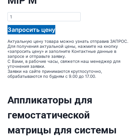
MIP M
Количество
товара
Аппликаторы
Запросить цену
для
гемостатической
матрицы
Актуальную цену товара можно узнать отправив ЗАПРОС.
для
Для получения актуальной цены, нажмите на кнопку
системы
«запросить цену» и заполните Контактные данные в
MIP
запросе и отправьте заявку.
M
С Вами, в рабочие часы, свяжется наш менеджер для
уточнения заявки.
Заявки на сайте принимаются круглосуточно,
обрабатываются по будням с 9.00 до 17.00.
Аппликаторы для
гемостатической
матрицы для системы